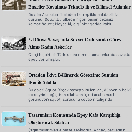
Engeller Koyulmuş Teknolojik ve Bilimsel Atılımlar
Devrim Arabaları filminden bir replikle anlatabiliriz
durumu: &quot;Bu ülkede hiçbir başarı cezasız
kalmaz.&quot; Neyse ki, o günler geride kaldı.
2. Dünya Savaşı'nda Sovyet Ordusunda Görev
Almış Kadın Askerler
Gerçi hiçbiri bir Türk kadını etmez, ama onlar da savaşta
epey yer almışlar.
Ortadan İkiye Bölünerek Gösterime Sunulan
İkonik Silahlar
Bu galeri &quot;Birçok savaşta kullanılan, dünyanın belki
de seyrini değiştiren silahların içleri acaba nasıl
görünüyor?&quot; sorusuna cevap niteliğinde.
Tasarımları Konusunda Epey Kafa Karışıklığı
Oluşturacak Silahlar
Çılgın tasarımları elbette seviyoruz. Ancak, bazılarının