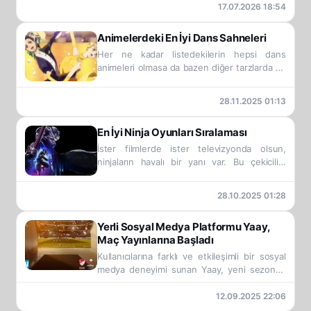
vizyonu doğrultusunda geliştirilen
17.07.2026 18:54
http://www.oyakturizm.com.tr web sitesi
temmuz ayı itibarıyla erişime açıldı.
Animelerdeki En İyi Dans Sahneleri
Her ne kadar listedekilerin hepsi dans
animeleri olmasa da bazen diğer tarzlarda da
güzel danslar ortaya çıkabiliyor.
28.11.2025 01:13
En İyi Ninja Oyunları Sıralaması
İster filmlerde ister televizyonda olsun,
ninjaların havalı bir yanı var. Bu çekicilik,
video oyunlarının ilk günlerinden beri
kesinlikle devam ediyor. İster Mortal Kombat
28.10.2025 01:28
ve Dead or Alive'daki ninja dövüşçüleri, ister
ninja kahramanlı sayısız hack-and-slash
Yerli Sosyal Medya Platformu Yaay,
oyunu olsun, karanlık dövüş sanatçısı
Maç Yayınlarına Başladı
arketipi, 80'lerde olduğu kadar günümüzde
de canlı.
Kullanıcılarına farklı ve etkileşimli bir sosyal
medya deneyimi sunan Yaay, yeni sezonda
spor içeriklerini genişletiyor.
12.09.2025 22:06