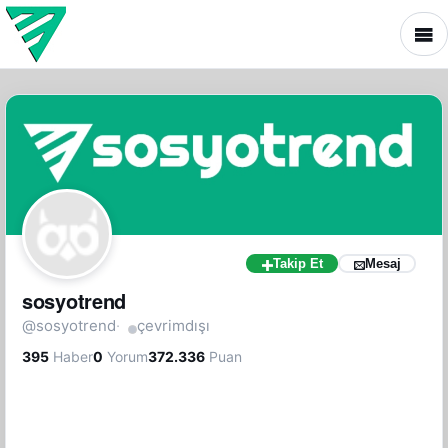
Takip Et
Mesaj
sosyotrend
@sosyotrend
·
çevrimdışı
395
Haber
0
Yorum
372.336
Puan