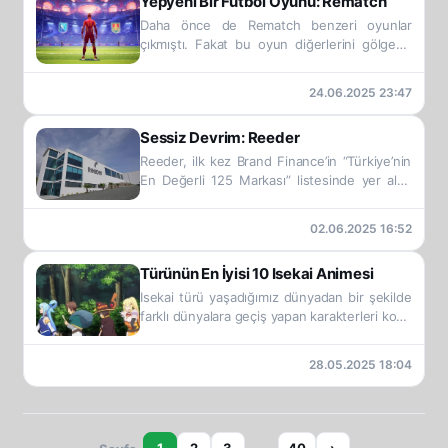
Yepyeni Bir Futbol Oyunu: Rematch
Daha önce de Rematch benzeri oyunlar
çıkmıştı. Fakat bu oyun diğerlerini gölgede
bıraktı ve günden güne daha popüler hale
geliyor.
24.06.2025 23:47
Sessiz Devrim: Reeder
Reeder, ilk kez Brand Finance’in “Türkiye’nin
En Değerli 125 Markası” listesinde yer aldı.
Ayrıca, kendi kategorisinde (Elektronik &
Teknoloji – OEM), Reeder Türkiye’nin en
02.06.2025 16:52
değerli 3. cihaz üreticisi olarak konumlandı.
Türünün En İyisi 10 Isekai Animesi
Isekai türü yaşadığımız dünyadan bir şekilde
farklı dünyalara geçiş yapan karakterleri konu
alan animelerdir. Bu tür son zamanlarda epey
popüler. İşte en iyi örnekleri.
28.05.2025 18:04