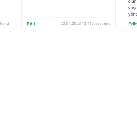
olun
yaşa
yönt
Edit
Edit
trend
20.04.2023 13:41
sosyotrend