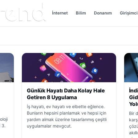
İnternet
Bilim
Donanım
Girişimci
Günlük Hayatı Daha Kolay Hale
İnd
Getiren 8 Uygulama
Gid
Yol
İş hayatı, ev hayatı ve elbette eğlence.
Bunların hepsini planlamak ve hepsi için
Bir 
loji
yardım almak üzerine tasarlanmış çeşitli
karş
 3.
uygulamalar mevgcut.
çözü
akıl