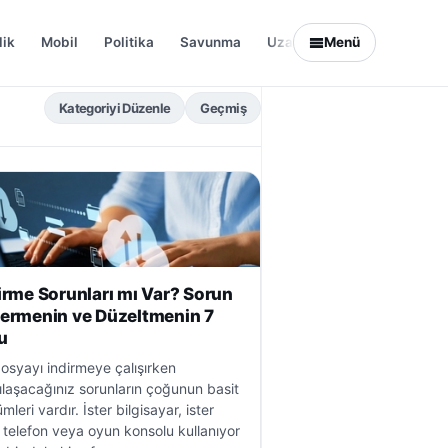
lik
Mobil
Politika
Savunma
Uzay
Menü
Yazılım
Kategoriyi Düzenle
Geçmiş
irme Sorunları mı Var? Sorun
ermenin ve Düzeltmenin 7
u
dosyayı indirmeye çalışırken
ılaşacağınız sorunların çoğunun basit
mleri vardır. İster bilgisayar, ister
lı telefon veya oyun konsolu kullanıyor