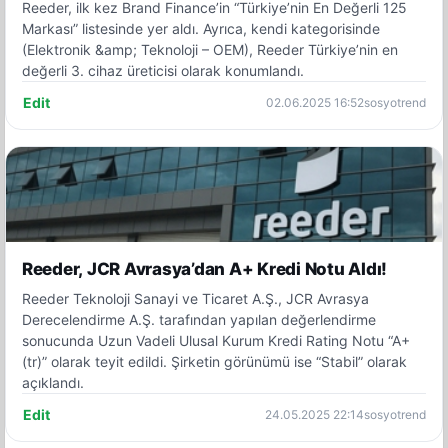
Reeder, ilk kez Brand Finance’in “Türkiye’nin En Değerli 125
Markası” listesinde yer aldı. Ayrıca, kendi kategorisinde
(Elektronik &amp; Teknoloji – OEM), Reeder Türkiye’nin en
değerli 3. cihaz üreticisi olarak konumlandı.
Edit
02.06.2025 16:52
sosyotrend
Reeder, JCR Avrasya’dan A+ Kredi Notu Aldı!
Reeder Teknoloji Sanayi ve Ticaret A.Ş., JCR Avrasya
Derecelendirme A.Ş. tarafından yapılan değerlendirme
sonucunda Uzun Vadeli Ulusal Kurum Kredi Rating Notu “A+
(tr)” olarak teyit edildi. Şirketin görünümü ise “Stabil” olarak
açıklandı.
Edit
24.05.2025 22:14
sosyotrend